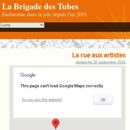
La Brigade des Tubes
Fanfaronne dans la joie depuis l'an 2003
La rue aux artistes
dimanche 20 septembre 2015
This page can't load Google Maps correctly.
Hazebrouck
OK
Do you own this website?
Place du Général de Gaulle - Hazebrouck
Événements