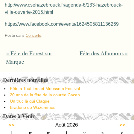
http://www.csehazebrouck.fr/agenda-6/133-hazebrouck-
ville-ouverte-2015.html
https://www.facebook.com/events/1624505811136269
Posté dans
Concerts
.
«
Fête de Forest sur
Fête des Allumoirs
»
Post navigation
Marque
Dernières nouvelles
Fête à Toufflers et Moussem Festival
20 ans de la fête de la courée Cacan
Un truc là qui Claque
Braderie de Wazemmes
Dates à Venir
<<
Août 2026
>>
l
m
m
j
v
s
d