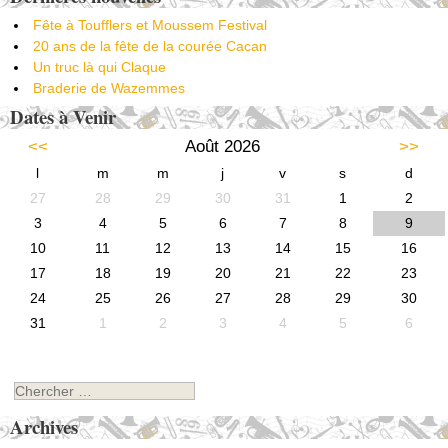
Fête à Toufflers et Moussem Festival
20 ans de la fête de la courée Cacan
Un truc là qui Claque
Braderie de Wazemmes
Dates à Venir
<<
Août 2026
>>
l
m
m
j
v
s
d
27
28
29
30
31
1
2
3
4
5
6
7
8
9
10
11
12
13
14
15
16
17
18
19
20
21
22
23
24
25
26
27
28
29
30
31
1
2
3
4
5
6
Chercher
Archives