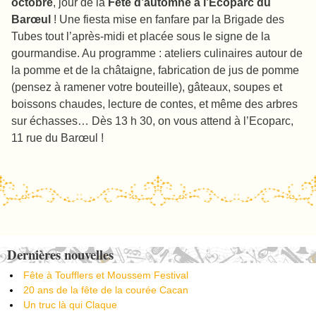
octobre
, jour de la
Fête d’automne à l’Ecoparc du
Barœul
! Une fiesta mise en fanfare par la Brigade des
Tubes tout l’après-midi et placée sous le signe de la
gourmandise. Au programme : ateliers culinaires autour de
la pomme et de la châtaigne, fabrication de jus de pomme
(pensez à ramener votre bouteille), gâteaux, soupes et
boissons chaudes, lecture de contes, et même des arbres
sur échasses… Dès 13 h 30, on vous attend à l’Ecoparc,
11 rue du Barœul !
Post navigation
Dernières nouvelles
Fête à Toufflers et Moussem Festival
20 ans de la fête de la courée Cacan
Un truc là qui Claque