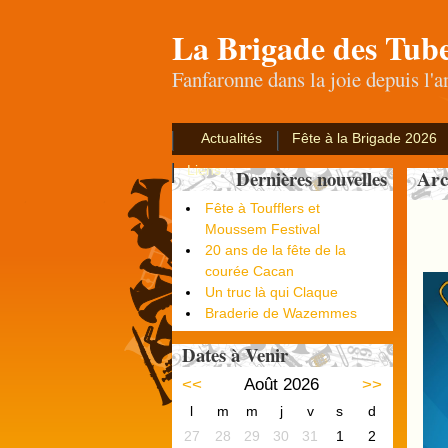
La Brigade des Tub
Fanfaronne dans la joie depuis l'
Actualités
Fête à la Brigade 2026
Liens
Arc
Dernières nouvelles
Fête à Toufflers et
Moussem Festival
20 ans de la fête de la
courée Cacan
Un truc là qui Claque
Braderie de Wazemmes
Dates à Venir
<<
Août 2026
>>
l
m
m
j
v
s
d
27
28
29
30
31
1
2