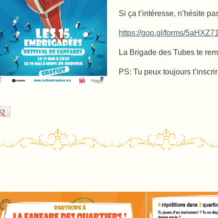
Si ça t’intéresse, n’hésite pa
https://goo.gl/forms/5aHX
La Brigade des Tubes te rem
PS: Tu peux toujours t’inscri