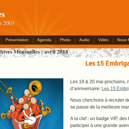
es
an 2003
Présentation
Agenda
Photo
Audio
Vidéo
Nous f
hives Mensuelles :
avril 2018
Les 15 Embriga
Les 19 & 20 mai prochains, 
d’anniversaire:
Les 15 Embr
Nous cherchons à recruter d
se passe de la meilleure man
A la clef : un badge VIP, des
participer à une grande avent