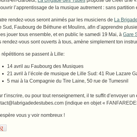
Mons-en-Baroeul,
La Brigade des Tubes
propose de créer une « 
ouvrir l’apprentissage de la musique autrement : sans partition
tre rendez-vous seront animés par les musiciens de
La Brigad
le Sud, Faubourg de Béthune et Moulins, afin d’apprendre plusie
les jouer tous ensemble, et en public le samedi 19 Mai, à
Gare 
 rendez-vous sont ouverts à tous, amène simplement ton instru
 répétitions se passent à Lille:
14 avril au Faubourg des Musiques
21 avril à l’école de musique de Lille Sud:
41 Rue Lazare G
5 mai à la Compagnie du Tire Laine, 50 rue de Tumesnil
r t’inscrire, ou pour tout renseignement, il te suffit d’envoyer un
tact@labrigadedestubes.com (indique en objet « FANFAR
espère vous y voir nombreux !