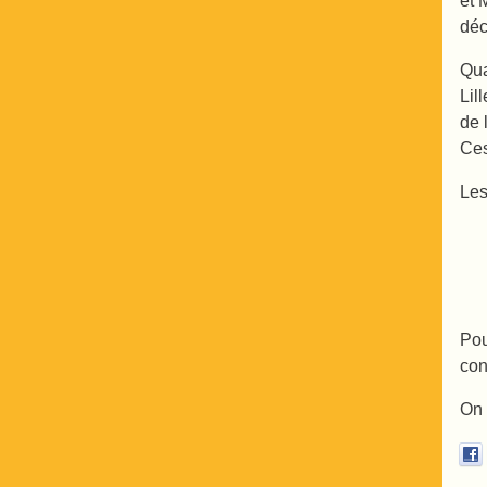
et 
déc
Qua
Lil
de 
Ces
Les
Pou
con
On 