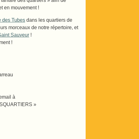
fanfare des quartiers » afin de
 et en mouvement !
e des Tubes
dans les quartiers de
urs morceaux de notre répertoire, et
Saint Sauveur
!
ment !
arreau
 email à
EDESQUARTIERS »