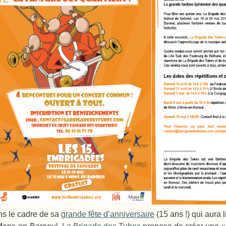
s le cadre de sa
grande fête d’anniversaire
(15 ans !) qui aura l