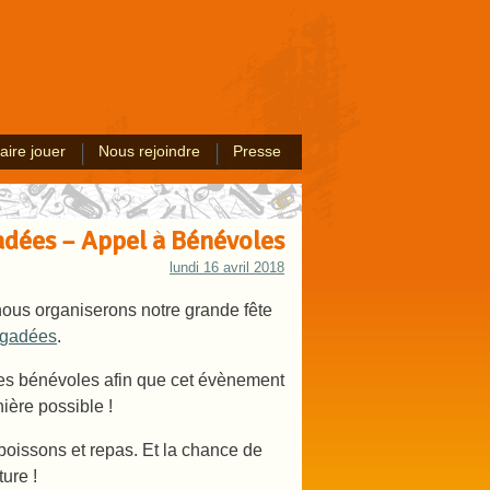
aire jouer
Nous rejoindre
Presse
dées – Appel à Bénévoles
lundi 16 avril 2018
nous organiserons notre grande fête
igadées
.
es bénévoles afin que cet évènement
ière possible !
 boissons et repas. Et la chance de
ure !