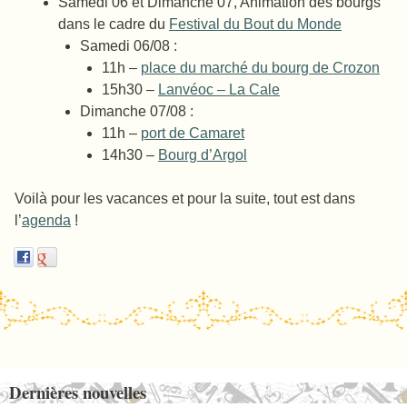
Samedi 06 et Dimanche 07, Animation des bourgs
dans le cadre du
Festival du Bout du Monde
Samedi 06/08 :
11h –
place du marché du bourg de Crozon
15h30 –
Lanvéoc – La Cale
Dimanche 07/08 :
11h –
port de Camaret
14h30 –
Bourg d’Argol
Voilà pour les vacances et pour la suite, tout est dans
l’
agenda
!
Post navigation
Dernières nouvelles