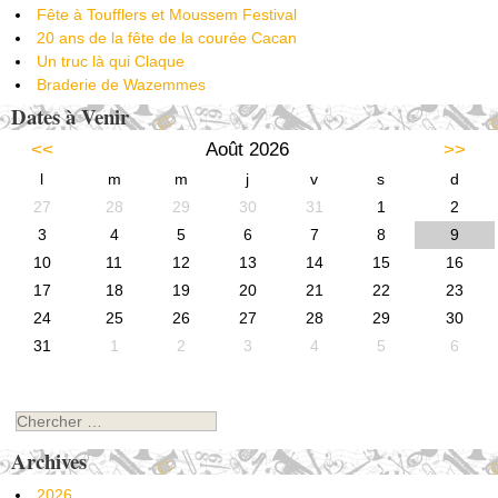
Fête à Toufflers et Moussem Festival
20 ans de la fête de la courée Cacan
Un truc là qui Claque
Braderie de Wazemmes
Dates à Venir
<<
Août 2026
>>
l
m
m
j
v
s
d
27
28
29
30
31
1
2
3
4
5
6
7
8
9
10
11
12
13
14
15
16
17
18
19
20
21
22
23
24
25
26
27
28
29
30
31
1
2
3
4
5
6
Chercher
Archives
2026