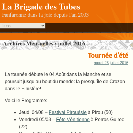
La Brigade des Tubes
Fanfaronne dans la joie depuis l'an 2003
Archives Mensuelles :
juillet 2016
Tournée d’été
mardi 26 juillet 2016
La tournée débute le 04 Août dans la Manche et se
poursuit jusqu’au bout du monde: la presqu’île de Crozon
dans le Finistère!
Voici le Programme:
Jeudi 04/08 –
Festival Pirouésie
à Pirou (50)
Vendredi 05/08 –
Fête Vénitienne
à Perros-Guirec
(22)