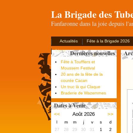
La Brigade des Tub
Fanfaronne dans la joie depuis l'
Actualités
Fête à la Brigade 2026
Liens
Arc
Dernières nouvelles
Fête à Toufflers et
Moussem Festival
20 ans de la fête de la
courée Cacan
Un truc là qui Claque
Braderie de Wazemmes
Dates à Venir
<<
Août 2026
>>
l
m
m
j
v
s
d
27
28
29
30
31
1
2