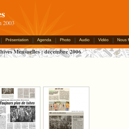
es
an 2003
Présentation
Agenda
Photo
Audio
Vidéo
Nous f
hives Mensuelles :
décembre 2006