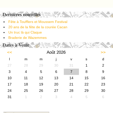
Post navigation
Dernières nouvelles
Fête à Toufflers et Moussem Festival
20 ans de la fête de la courée Cacan
Un truc là qui Claque
Braderie de Wazemmes
Dates à Venir
<<
Août 2026
>>
l
m
m
j
v
s
d
27
28
29
30
31
1
2
3
4
5
6
7
8
9
10
11
12
13
14
15
16
17
18
19
20
21
22
23
24
25
26
27
28
29
30
31
1
2
3
4
5
6
Chercher