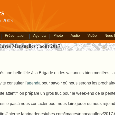
es
an 2003
Présentation
Agenda
Photo
Audio
Vidéo
Nous f
hives Mensuelles :
août 2017
ès une belle fête à la Brigade et des vacances bien méritées, la 
vite consulter l’
agenda
pour savoir où nous serons les prochai
te attentif, on prépare un gros truc pour le week-end de la pent
ésite pas à nous contacter pour nous faire jouer ou nous rejoin