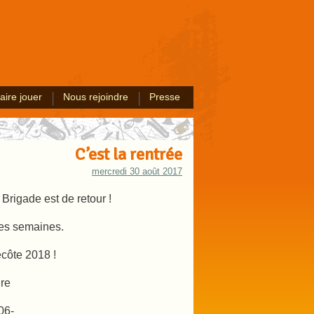
aire jouer
Nous rejoindre
Presse
C’est la rentrée
mercredi 30 août 2017
Brigade est de retour !
nes semaines.
ecôte 2018 !
dre