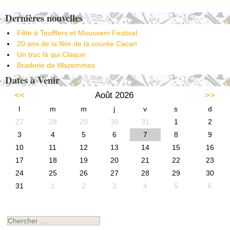
Post navigation
Dernières nouvelles
Fête à Toufflers et Moussem Festival
20 ans de la fête de la courée Cacan
Un truc là qui Claque
Braderie de Wazemmes
Dates à Venir
<<
Août 2026
>>
l
m
m
j
v
s
d
27
28
29
30
31
1
2
3
4
5
6
7
8
9
10
11
12
13
14
15
16
17
18
19
20
21
22
23
24
25
26
27
28
29
30
31
1
2
3
4
5
6
Chercher