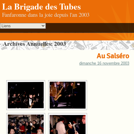
La Brigade des Tubes
Fanfaronne dans la joie depuis l'an 2003
Archives Annuelles:
2003
Au Salséro
dimanche 16 novembre 2003