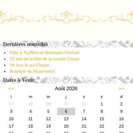
Post navigation
Dernières nouvelles
Fête à Toufflers et Moussem Festival
20 ans de la fête de la courée Cacan
Un truc là qui Claque
Braderie de Wazemmes
Dates à Venir
<<
Août 2026
>>
l
m
m
j
v
s
d
27
28
29
30
31
1
2
3
4
5
6
7
8
9
10
11
12
13
14
15
16
17
18
19
20
21
22
23