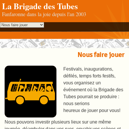
La Brigade des Tubes
Fanfaronne dans la joie depuis l'an 2003
Nous faire jouer
Festivals, inaugurations,
défilés, temps forts festifs,
vous organisez un
événement où la Brigade des
Tubes pourrait se produire :
nous serions
heureux de jouer pour vous!
Nous pouvons investir plusieurs lieux sur une même
journée, déambuler dans vos rues, envahir vos scènes et