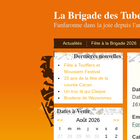
La Brigade des Tub
Fanfaronne dans la joie depuis l'
Actualités
Fête à la Brigade 2026
Liens
Dernières nouvelles
Fête à Toufflers et
Moussem Festival
20 ans de la fête de la
courée Cacan
Dat
Un truc là qui Claque
Dat
Braderie de Wazemmes
16:
Dates à Venir
Em
<<
Août 2026
>>
For
l
m
m
j
v
s
d
27
28
29
30
31
1
2
Cat