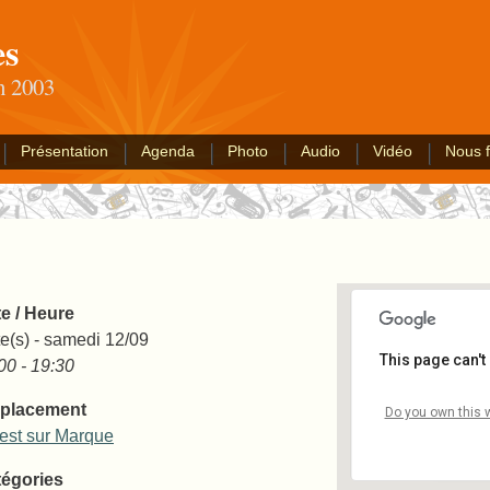
es
an 2003
Présentation
Agenda
Photo
Audio
Vidéo
Nous f
e / Heure
e(s) - samedi 12/09
This page can't
00 - 19:30
placement
Forest
Do you own this 
mairie -
est sur Marque
Événem
égories