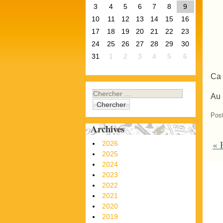
3
4
5
6
7
8
9
10
11
12
13
14
15
16
17
18
19
20
21
22
23
24
25
26
27
28
29
30
31
1
2
3
4
5
6
Ca 
Chercher
Au 
Pos
Archives
«
F
P
2026
2025
2024
2023
2022
2021
2020
2019