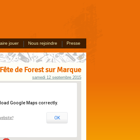
aire jouer
Nous rejoindre
Presse
Fête de Forest sur Marque
samedi 12 septembre 2015
 load Google Maps correctly.
 sur Marque
OK
website?
 Forest sur Marque
ents