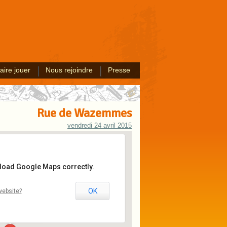
aire jouer
Nous rejoindre
Presse
Rue de Wazemmes
vendredi 24 avril 2015
 load Google Maps correctly.
e Wazemmes
OK
website?
 Wazemmes - Lille
ents