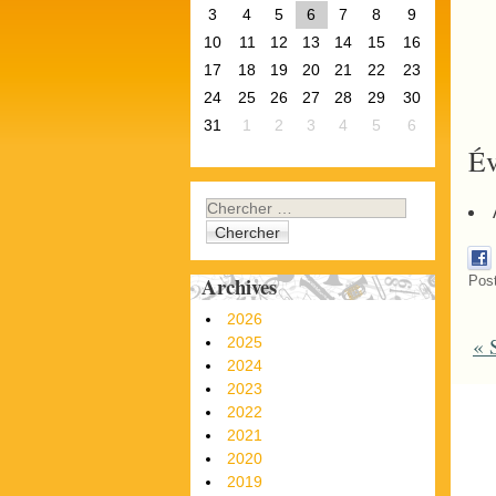
3
4
5
6
7
8
9
10
11
12
13
14
15
16
17
18
19
20
21
22
23
24
25
26
27
28
29
30
31
1
2
3
4
5
6
Év
Chercher
Archives
Post
2026
«
S
P
2025
2024
2023
2022
2021
2020
2019