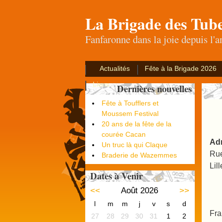
La Brigade des Tub
Fanfaronne dans la joie depuis l'
Actualités
Fête à la Brigade 2026
Liens
Dernières nouvelles
Fête à Toufflers et
Moussem Festival
20 ans de la fête de la
courée Cacan
Ad
Un truc là qui Claque
Ru
Braderie de Wazemmes
Lill
Dates à Venir
<<
Août 2026
>>
l
m
m
j
v
s
d
Fra
27
28
29
30
31
1
2