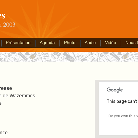
es
an 2003
Présentation
Agenda
Photo
Audio
Vidéo
Nous f
resse
e de Wazemmes
This page can't
e
Rue d
Do you own this 
Rue de
Événem
nce