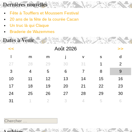
Dernières nouvelles
Fête à Toufflers et Moussem Festival
20 ans de la fête de la courée Cacan
Un truc là qui Claque
Braderie de Wazemmes
Dates à Venir
<<
Août 2026
>>
l
m
m
j
v
s
d
27
28
29
30
31
1
2
3
4
5
6
7
8
9
10
11
12
13
14
15
16
17
18
19
20
21
22
23
24
25
26
27
28
29
30
31
1
2
3
4
5
6
Chercher
Archives