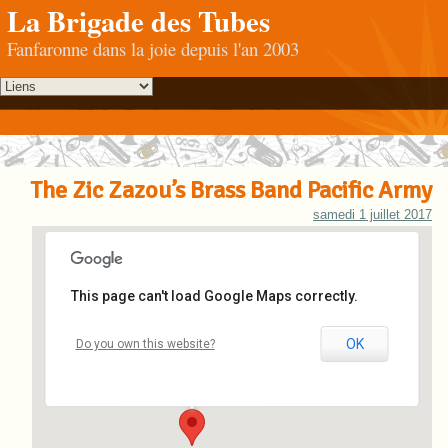
La Brigade des Tubes
Fanfaronne dans la joie depuis l'an 2003
The Zic Zazou’s Brass Band Pacific Army
samedi 1 juillet 2017
This page can't load Google Maps correctly.
Amiens
OK
Do you own this website?
Place Gambetta - Amiens
Événements