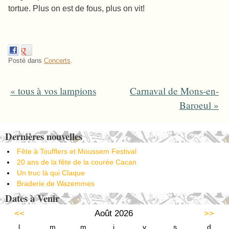
tortue. Plus on est de fous, plus on vit!
Posté dans
Concerts
.
«
tous à vos lampions
Carnaval de Mons-en-
Post navigation
Baroeul
»
Dernières nouvelles
Fête à Toufflers et Moussem Festival
20 ans de la fête de la courée Cacan
Un truc là qui Claque
Braderie de Wazemmes
Dates à Venir
<<
Août 2026
>>
l
m
m
j
v
s
d