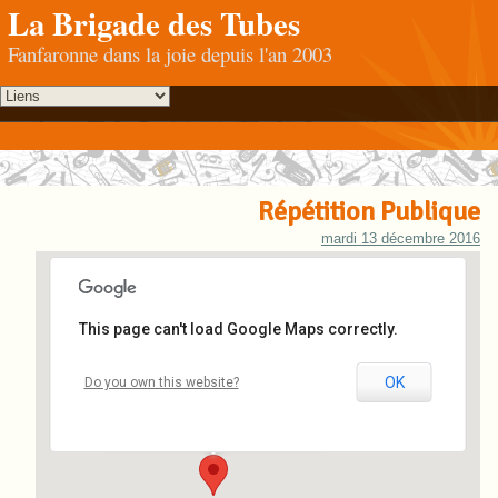
La Brigade des Tubes
Fanfaronne dans la joie depuis l'an 2003
Répétition Publique
mardi 13 décembre 2016
This page can't load Google Maps correctly.
Fort de Mons
OK
Do you own this website?
Rue de Normandie - Mons-en-Baroeul
Événements