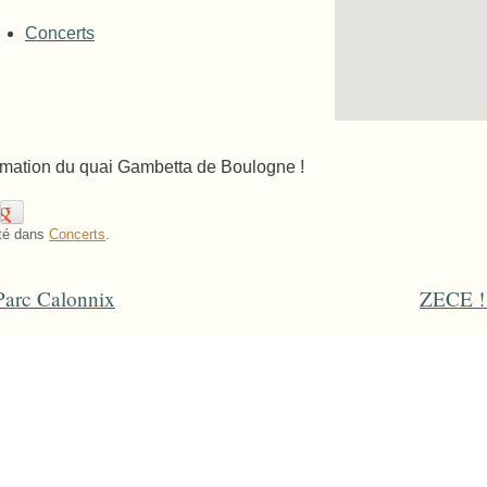
Concerts
mation du quai Gambetta de Boulogne !
té dans
Concerts
.
arc Calonnix
ZECE ! 
ost navigation