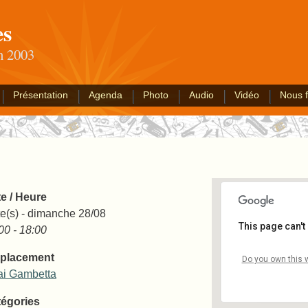
es
an 2003
Présentation
Agenda
Photo
Audio
Vidéo
Nous f
e / Heure
e(s) - dimanche 28/08
This page can't
00 - 18:00
placement
Quai Gambe
Do you own this 
Quai Gambet
i Gambetta
Événements
égories