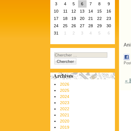
3
4
5
6
7
8
9
10
11
12
13
14
15
16
17
18
19
20
21
22
23
24
25
26
27
28
29
30
31
1
2
3
4
5
6
Ani
Chercher
Pos
Archives
«
P
P
2026
2025
2024
2023
2022
2021
2020
2019