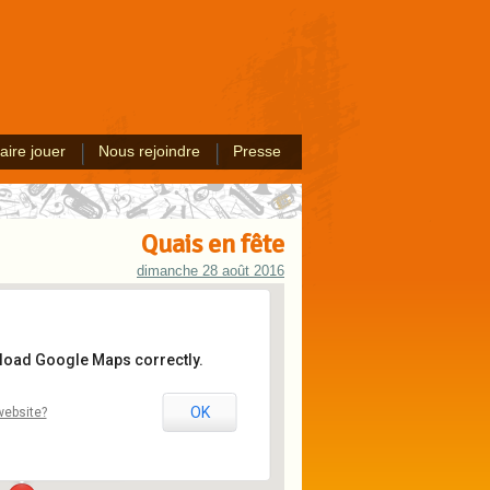
aire jouer
Nous rejoindre
Presse
Quais en fête
dimanche 28 août 2016
 load Google Maps correctly.
tta
OK
website?
ta - Boulogne-sur-Mer