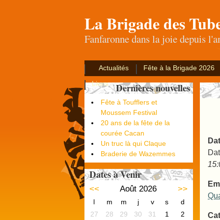
La Brigade des Tub
Fanfaronne dans la joie depuis l'
Actualités
Fête à la Brigade 2026
Liens
Dernières nouvelles
Fête à Toufflers et
Moussem Festival
20 ans de la fête de la
courée Cacan
Dat
Un truc là qui Claque
Dat
Braderie de Wazemmes
15:
Dates à Venir
Em
<<
Août 2026
>>
Qua
l
m
m
j
v
s
d
27
28
29
30
31
1
2
Cat