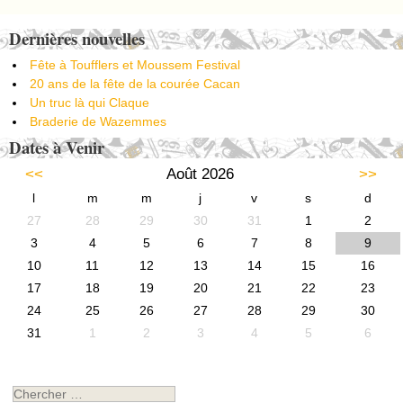
Dernières nouvelles
Fête à Toufflers et Moussem Festival
20 ans de la fête de la courée Cacan
Un truc là qui Claque
Braderie de Wazemmes
Dates à Venir
<<
Août 2026
>>
l
m
m
j
v
s
d
27
28
29
30
31
1
2
3
4
5
6
7
8
9
10
11
12
13
14
15
16
17
18
19
20
21
22
23
24
25
26
27
28
29
30
31
1
2
3
4
5
6
Chercher