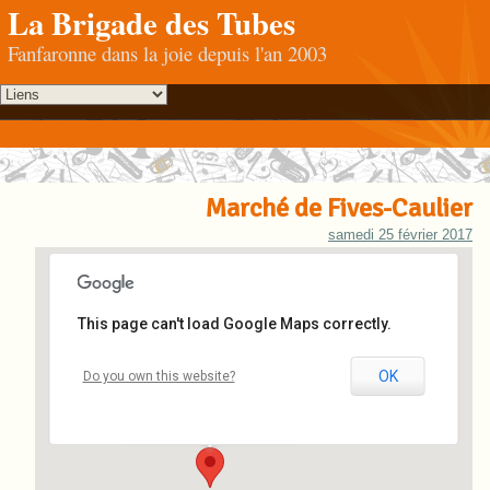
La Brigade des Tubes
Fanfaronne dans la joie depuis l'an 2003
Marché de Fives-Caulier
samedi 25 février 2017
This page can't load Google Maps correctly.
Place Caulier
OK
Do you own this website?
Place Madeleine Caulier - Fives
Événements