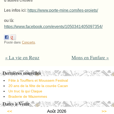
d’autres choses
Les infos ici:
https://www.porte-mine.com/les-projets/
ou là:
https://www.facebook.com/events/1050341405097354/
Posté dans
Concerts
.
«
La vie en Reuz
Mons en Fanfare
»
Post navigation
Dernières nouvelles
Fête à Toufflers et Moussem Festival
20 ans de la fête de la courée Cacan
Un truc là qui Claque
Braderie de Wazemmes
Dates à Venir
<<
Août 2026
>>