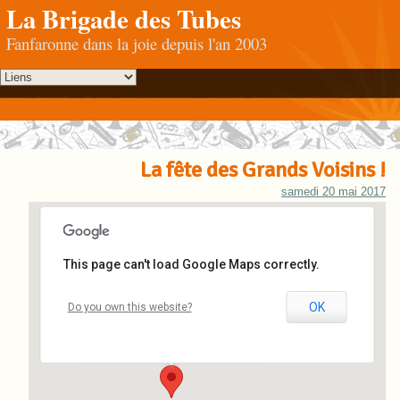
La Brigade des Tubes
Fanfaronne dans la joie depuis l'an 2003
La fête des Grands Voisins !
samedi 20 mai 2017
This page can't load Google Maps correctly.
Maison de l’Ingénieur du 12/14
OK
Do you own this website?
4 rue Vasco de Gama - Loos-en-Gohelle
Événements