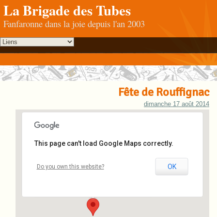
La Brigade des Tubes
Fanfaronne dans la joie depuis l'an 2003
Fête de Rouffignac
dimanche 17 août 2014
This page can't load Google Maps correctly.
Rouffignac
OK
Do you own this website?
Rouffignac - Rouffignac-Saint-Cernin-de-Reilhac
Événements