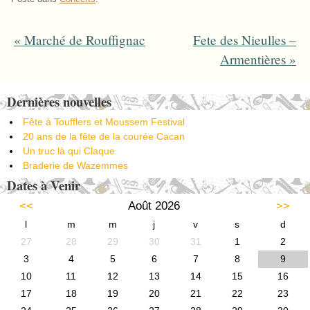
«
Marché de Rouffignac
Fete des Nieulles –
Post navigation
Armentières
»
Dernières nouvelles
Fête à Toufflers et Moussem Festival
20 ans de la fête de la courée Cacan
Un truc là qui Claque
Braderie de Wazemmes
Dates à Venir
<<
Août 2026
>>
l
m
m
j
v
s
d
27
28
29
30
31
1
2
3
4
5
6
7
8
9
10
11
12
13
14
15
16
17
18
19
20
21
22
23