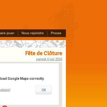
aire jouer
Nous rejoindre
Presse
Fête de Clôture
samedi 4 juin 2016
 load Google Maps correctly.
 du Bocquiau
OK
website?
lioz - Haubourdin
ments