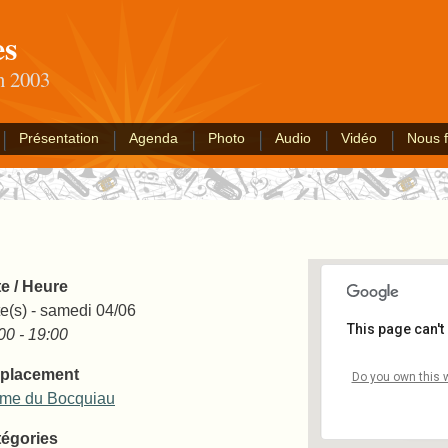
es
an 2003
Présentation
Agenda
Photo
Audio
Vidéo
Nous f
e / Heure
e(s) - samedi 04/06
This page can't
00 - 19:00
placement
Ferme
Do you own this 
rue ber
me du Bocquiau
Événe
égories