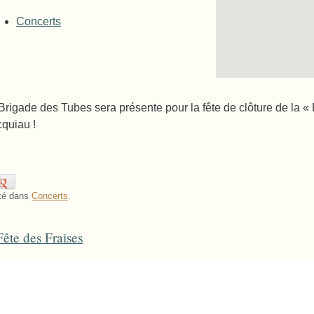
Concerts
Brigade des Tubes sera présente pour la fête de clôture de la 
quiau !
té dans
Concerts
.
ête des Fraises
ost navigation