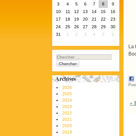
3
4
5
6
7
8
9
10
11
12
13
14
15
16
17
18
19
20
21
22
23
24
25
26
27
28
29
30
31
1
2
3
4
5
6
La 
Boc
Chercher
Archives
Pos
2026
2025
2024
«
F
P
2023
2022
2021
2020
2019