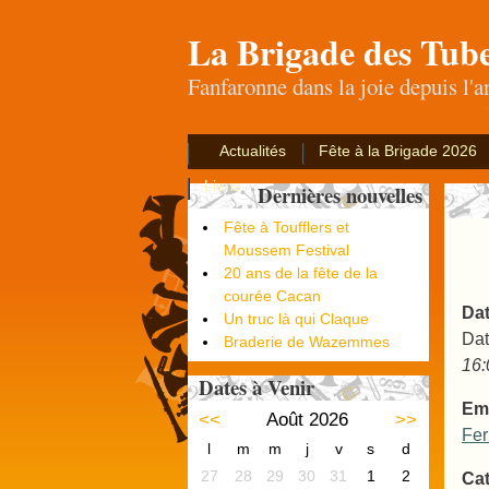
La Brigade des Tub
Fanfaronne dans la joie depuis l'
Actualités
Fête à la Brigade 2026
Liens
Dernières nouvelles
Fête à Toufflers et
Moussem Festival
20 ans de la fête de la
courée Cacan
Dat
Un truc là qui Claque
Dat
Braderie de Wazemmes
16:
Dates à Venir
Em
<<
Août 2026
>>
Fer
l
m
m
j
v
s
d
27
28
29
30
31
1
2
Cat