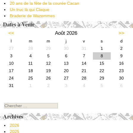
20 ans de la fête de la courée Cacan
Un truc là qui Claque
Braderie de Wazemmes
Dates à Venir
<<
Août 2026
>>
l
m
m
j
v
s
d
27
28
29
30
31
1
2
3
4
5
6
7
8
9
10
11
12
13
14
15
16
17
18
19
20
21
22
23
24
25
26
27
28
29
30
31
1
2
3
4
5
6
Chercher
Archives
2026
2025