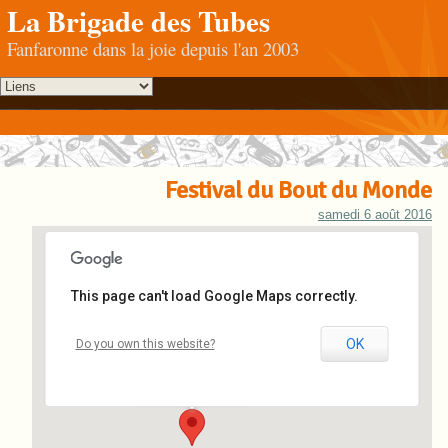
La Brigade des Tubes
Fanfaronne dans la joie depuis l'an 2003
Festival du Bout du Monde
samedi 6 août 2016
This page can't load Google Maps correctly.
Bout du Monde
OK
Do you own this website?
Landaoudec - Crozon
Événements