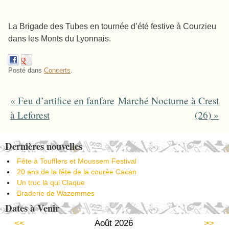
La Brigade des Tubes en tournée d’été festive
à Courzieu
dans les Monts du Lyonnais.
Posté dans
Concerts
.
«
Feu d’artifice en fanfare
Marché Nocturne à Crest
Post navigation
à Leforest
(26)
»
Dernières nouvelles
Fête à Toufflers et Moussem Festival
20 ans de la fête de la courée Cacan
Un truc là qui Claque
Braderie de Wazemmes
Dates à Venir
<<
Août 2026
>>