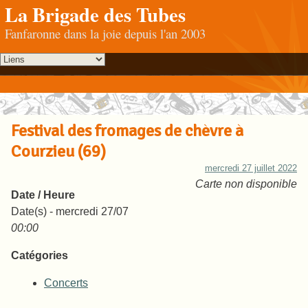
La Brigade des Tubes
Fanfaronne dans la joie depuis l'an 2003
Festival des fromages de chèvre à
Courzieu (69)
mercredi 27 juillet 2022
Carte non disponible
Date / Heure
Date(s) - mercredi 27/07
00:00
Catégories
Concerts