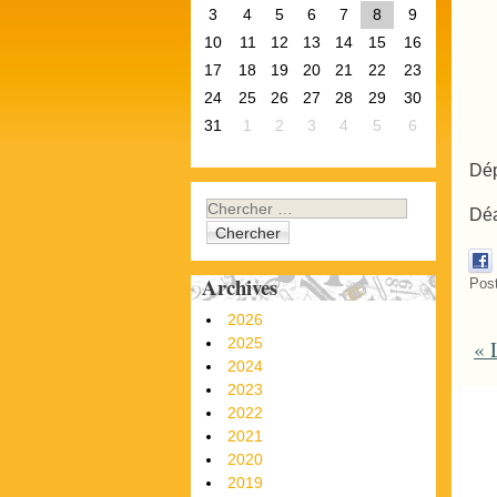
3
4
5
6
7
8
9
10
11
12
13
14
15
16
17
18
19
20
21
22
23
24
25
26
27
28
29
30
31
1
2
3
4
5
6
Dép
Chercher
Déa
Archives
Pos
2026
2025
«
L
P
2024
2023
2022
2021
2020
2019