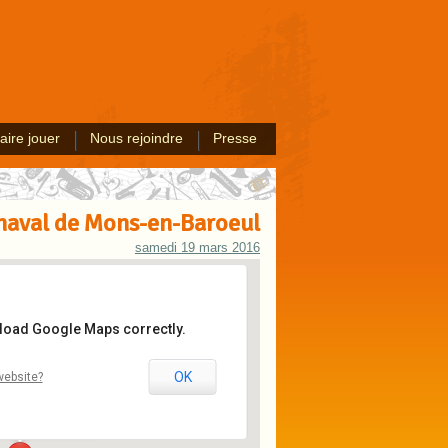
aire jouer
Nous rejoindre
Presse
naval de Mons-en-Baroeul
samedi 19 mars 2016
 load Google Maps correctly.
e Mons-en-Baroeul
OK
website?
ons-en-Baroeul
ts