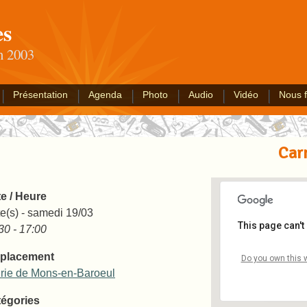
es
an 2003
Présentation
Agenda
Photo
Audio
Vidéo
Nous f
Car
e / Heure
e(s) - samedi 19/03
This page can't
30 - 17:00
placement
Mairie d
Do you own this 
Mairie - M
rie de Mons-en-Baroeul
Événemen
égories