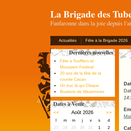
La Brigade des Tub
Fanfaronne dans la joie depuis l'
Actualités
Fête à la Brigade 2026
Liens
Dernières nouvelles
Fête à Toufflers et
Moussem Festival
20 ans de la fête de la
courée Cacan
Dat
Un truc là qui Claque
Dat
Braderie de Wazemmes
14:
Dates à Venir
Em
<<
Août 2026
>>
Mai
l
m
m
j
v
s
d
27
28
29
30
31
1
2
Cat