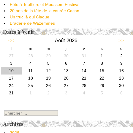
Fête à Toufflers et Moussem Festival
20 ans de la fête de la courée Cacan
Un truc là qui Claque
Braderie de Wazemmes
Dates à Venir
<<
Août 2026
>>
l
m
m
j
v
s
d
27
28
29
30
31
1
2
3
4
5
6
7
8
9
10
11
12
13
14
15
16
17
18
19
20
21
22
23
24
25
26
27
28
29
30
31
1
2
3
4
5
6
Chercher
Archives
2026