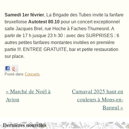
Samedi 1er février
, La Brigade des Tubes invite la fanfare
bruxelloise
Autotest 80.10
pour un concert exceptionnel
salle Jacques Brel, rue Hoche à Faches-Thumesnil. A
partir de 17 h jusque 23 h 30 : avec des SURPRISES : 6
autres petites fanfares montantes invitées en première
partie !!!. ENTREE GRATUITE, bar et petite restauration
sur place.
Posté dans
Concerts
.
«
Marché de Noël à
Carnaval 2025 haut en
Post navigation
Avion
couleurs à Mons-en-
Barœul
»
Dernières nouvelles