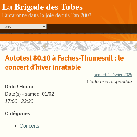
La Brigade des Tubes
Fanfaronne dans la joie depuis l'an 2003
Autotest 80.10 à Faches-Thumesnil : le
concert d’hiver inratable
samedi 1 février 2025
Carte non disponible
Date / Heure
Date(s) - samedi 01/02
17:00 - 23:30
Catégories
Concerts