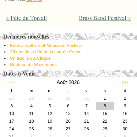
«
Fête du Travail
Brass Band Festival
»
Post navigation
Dernières nouvelles
Fête à Toufflers et Moussem Festival
20 ans de la fête de la courée Cacan
Un truc là qui Claque
Braderie de Wazemmes
Dates à Venir
<<
Août 2026
>>
l
m
m
j
v
s
d
27
28
29
30
31
1
2
3
4
5
6
7
8
9
10
11
12
13
14
15
16
17
18
19
20
21
22
23
24
25
26
27
28
29
30
31
1
2
3
4
5
6