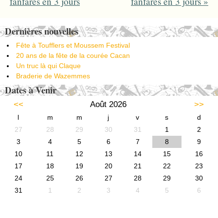
fanfares en 3 jours
fanfares en 3 jours
»
Dernières nouvelles
Fête à Toufflers et Moussem Festival
20 ans de la fête de la courée Cacan
Un truc là qui Claque
Braderie de Wazemmes
Dates à Venir
<<
Août 2026
>>
l
m
m
j
v
s
d
27
28
29
30
31
1
2
3
4
5
6
7
8
9
10
11
12
13
14
15
16
17
18
19
20
21
22
23
24
25
26
27
28
29
30
31
1
2
3
4
5
6