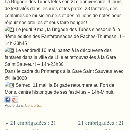
La Brigade des Tubes fêtes son 21e anniversaire. 3 jours
de festivités dans les rues et les parcs, 28 fanfares, des
centaines de musicien.ne.s et des millions de notes pour
réjouir nos oreilles et nous faire bouger !
Le jeudi 9 mai, la Brigade des Tubes s’associe à la
4ème édition des Fanfaronnades de Faches-Thumesnil ! –
14h-23h45
Le vendredi 10 mai, partez à la découverte des
fanfares dans la ville de Lille et retrouvez-les à la Gare
Saint Sauveur ! – 14h-23h30
Dans le cadre du Printemps à la Gare Saint Sauveur avec
@lille3000
Samedi 11 mai, la Brigade retournera au Fort de
Mons, centre historique de ses festivités – 14h-Minuit.
Posté dans
Concerts
.
«
21 embrigadées : 21
21 embrigadées : 21
Post navigation