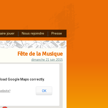
aire jouer
Nous rejoindre
Presse
Fête de la Musique
dimanche 21 juin 2015
 load Google Maps correctly.
Somme
OK
website?
aint Valery sur Somme
ts