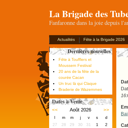
La Brigade des Tub
Fanfaronne dans la joie depuis l'
Actualités
Fête à la Brigade 2026
Liens
Dernières nouvelles
Fête à Toufflers et
Moussem Festival
20 ans de la fête de la
courée Cacan
Dat
Un truc là qui Claque
Dat
Braderie de Wazemmes
16:
Dates à Venir
Em
<<
Août 2026
>>
Ba
l
m
m
j
v
s
d
27
28
29
30
31
1
2
Cat