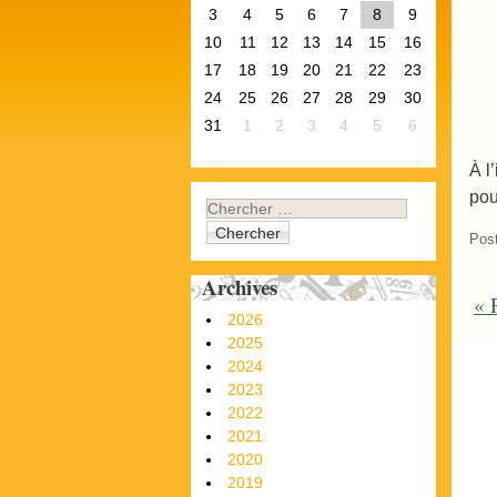
3
4
5
6
7
8
9
10
11
12
13
14
15
16
17
18
19
20
21
22
23
24
25
26
27
28
29
30
31
1
2
3
4
5
6
À l
pou
Chercher
Pos
Archives
«
F
P
2026
2025
2024
2023
2022
2021
2020
2019