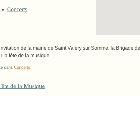
Concerts
’invitation de la mairie de Saint Valery sur Somme, la Brigade 
r la fête de la musique!
té dans
Concerts
.
ête de la Musique
ost navigation