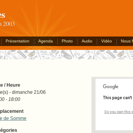
es
an 2003
Présentation
Agenda
Photo
Audio
Vidéo
Nous f
e / Heure
e(s) - dimanche 21/06
This page can't
00 - 18:00
placement
Baie de 
Do you own this 
Mairie - S
ie de Somme
Événemen
égories