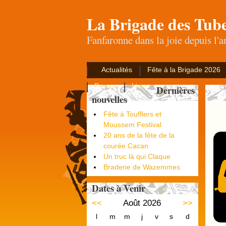
La Brigade des Tub
Fanfaronne dans la joie depuis l'
Actualités
Fête à la Brigade 2026
Presse
Liens
Dernières
nouvelles
Fête à Toufflers et
Moussem Festival
20 ans de la fête de la
courée Cacan
Un truc là qui Claque
Braderie de Wazemmes
Dates à Venir
<<
Août 2026
>>
l
m
m
j
v
s
d