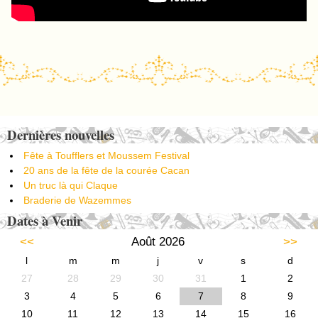
Post navigation
Dernières nouvelles
Fête à Toufflers et Moussem Festival
20 ans de la fête de la courée Cacan
Un truc là qui Claque
Braderie de Wazemmes
Dates à Venir
<<
Août 2026
>>
l
m
m
j
v
s
d
27
28
29
30
31
1
2
3
4
5
6
7
8
9
10
11
12
13
14
15
16