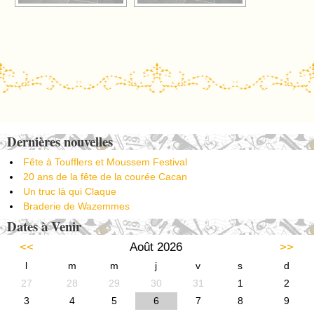
Post navigation
Dernières nouvelles
Fête à Toufflers et Moussem Festival
20 ans de la fête de la courée Cacan
Un truc là qui Claque
Braderie de Wazemmes
Dates à Venir
<<
Août 2026
>>
l
m
m
j
v
s
d
27
28
29
30
31
1
2
3
4
5
6
7
8
9