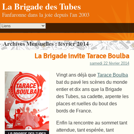
La Brigade des Tubes
Fanfaronne dans la joie depuis l'an 2003
Archives Mensuelles :
février 2014
La Brigade invite Tarace Boulba
samedi 22 février 2014
Vingt ans déjà que
Tarace Boulba
bat du pavé les scènes du monde
entier et dix ans que la Brigade
des Tubes, sa cadette, arpente les
places et ruelles du bout des
bords de France.
Enfin la rencontre au sommet tant
attendue, tant espérée, tant