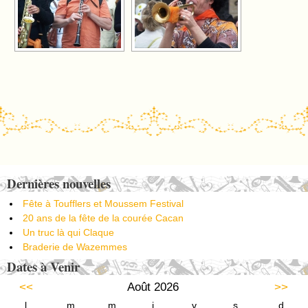
Post navigation
Dernières nouvelles
Fête à Toufflers et Moussem Festival
20 ans de la fête de la courée Cacan
Un truc là qui Claque
Braderie de Wazemmes
Dates à Venir
<<
Août 2026
>>
l
m
m
j
v
s
d