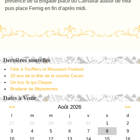
présence de la Brigade place du Carnaval autour de midi
puis place Fernig en fin d’après midi.
Post navigation
Dernières nouvelles
Fête à Toufflers et Moussem Festival
20 ans de la fête de la courée Cacan
Un truc là qui Claque
Braderie de Wazemmes
Dates à Venir
<<
Août 2026
>>
l
m
m
j
v
s
d
27
28
29
30
31
1
2
3
4
5
6
7
8
9
10
11
12
13
14
15
16