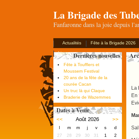
La Brigade des Tub
Fanfaronne dans la joie depuis l'
Actualités
Fête à la Brigade 2026
Liens
Arc
Dernières nouvelles
Fête à Toufflers et
Moussem Festival
20 ans de la fête de la
courée Cacan
La 
Un truc là qui Claque
En 
Braderie de Wazemmes
Evi
Dates à Venir
Mar
<<
Août 2026
>>
Sal
l
m
m
j
v
s
d
27
28
29
30
31
1
2