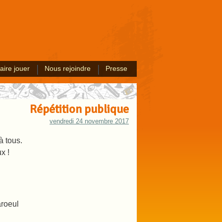
aire jouer
Nous rejoindre
Presse
Répétition publique
vendredi 24 novembre 2017
à tous.
x !
aroeul