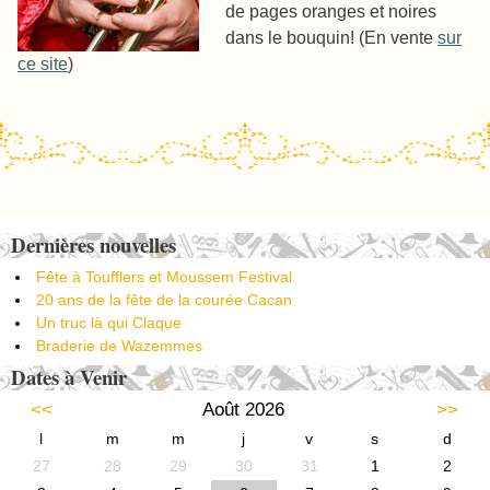
de pages oranges et noires
dans le bouquin! (En vente
sur
ce site
)
Post navigation
Dernières nouvelles
Fête à Toufflers et Moussem Festival
20 ans de la fête de la courée Cacan
Un truc là qui Claque
Braderie de Wazemmes
Dates à Venir
<<
Août 2026
>>
l
m
m
j
v
s
d
27
28
29
30
31
1
2