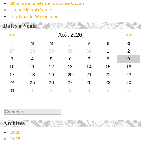
20 ans de la fête de la courée Cacan
Un truc là qui Claque
Braderie de Wazemmes
Dates à Venir
<<
Août 2026
>>
l
m
m
j
v
s
d
27
28
29
30
31
1
2
3
4
5
6
7
8
9
10
11
12
13
14
15
16
17
18
19
20
21
22
23
24
25
26
27
28
29
30
31
1
2
3
4
5
6
Chercher
Archives
2026
2025